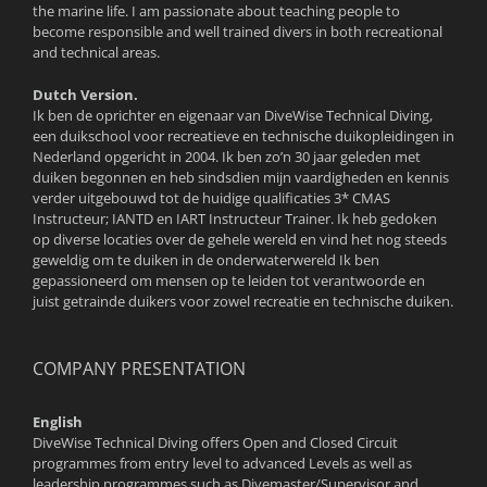
the marine life. I am passionate about teaching people to
become responsible and well trained divers in both recreational
and technical areas.
Dutch Version.
Ik ben de oprichter en eigenaar van DiveWise Technical Diving,
een duikschool voor recreatieve en technische duikopleidingen in
Nederland opgericht in 2004. Ik ben zo’n 30 jaar geleden met
duiken begonnen en heb sindsdien mijn vaardigheden en kennis
verder uitgebouwd tot de huidige qualificaties 3* CMAS
Instructeur; IANTD en IART Instructeur Trainer. Ik heb gedoken
op diverse locaties over de gehele wereld en vind het nog steeds
geweldig om te duiken in de onderwaterwereld Ik ben
gepassioneerd om mensen op te leiden tot verantwoorde en
juist getrainde duikers voor zowel recreatie en technische duiken.
COMPANY PRESENTATION
English
DiveWise Technical Diving offers Open and Closed Circuit
programmes from entry level to advanced Levels as well as
leadership programmes such as Divemaster/Supervisor and